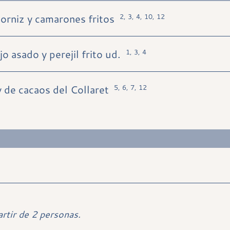
dorniz y camarones fritos
2, 3, 4, 10, 12
 asado y perejil frito ud.
1, 3, 4
y de cacaos del Collaret
5, 6, 7, 12
rtir de 2 personas.