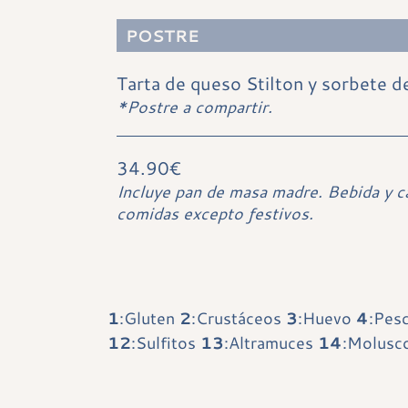
POSTRE
Tarta de queso Stilton y sorbete d
*Postre a compartir.
34.90€
Incluye pan de masa madre. Bebida y c
comidas excepto festivos.
1
:Gluten
2
:Crustáceos
3
:Huevo
4
:Pes
12
:Sulfitos
13
:Altramuces
14
:Molusc