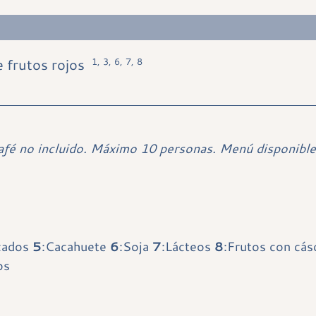
e frutos rojos
1, 3, 6, 7, 8
afé no incluido. Máximo 10 personas. Menú disponible
cados
5
:Cacahuete
6
:Soja
7
:Lácteos
8
:Frutos con cá
os