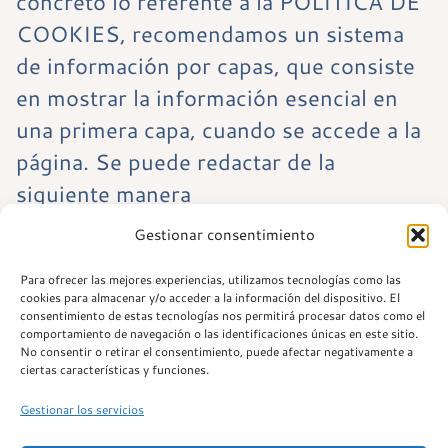
concreto lo referente a la POLÍTICA DE
COOKIES, recomendamos un sistema
de información por capas, que consiste
en mostrar la información esencial en
una primera capa, cuando se accede a la
página. Se puede redactar de la
siguiente manera
Gestionar consentimiento
Para ofrecer las mejores experiencias, utilizamos tecnologías como las
cookies para almacenar y/o acceder a la información del dispositivo. El
consentimiento de estas tecnologías nos permitirá procesar datos como el
comportamiento de navegación o las identificaciones únicas en este sitio.
De lunes a domingo: 13:00 – 17:00 | 19:30 –
No consentir o retirar el consentimiento, puede afectar negativamente a
00:30
ciertas características y funciones.
Gestionar los servicios
TEL. 960 83 52 25