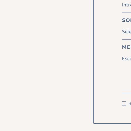
SO
ME
H